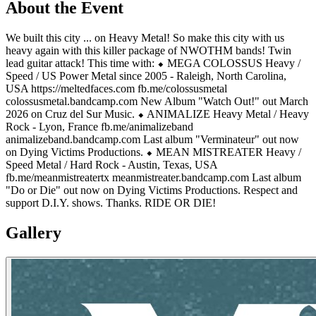
About the Event
We built this city ... on Heavy Metal! So make this city with us
heavy again with this killer package of NWOTHM bands! Twin
lead guitar attack! This time with: ⬥ MEGA COLOSSUS Heavy /
Speed / US Power Metal since 2005 - Raleigh, North Carolina,
USA https://meltedfaces.com fb.me/colossusmetal
colossusmetal.bandcamp.com New Album "Watch Out!" out March
2026 on Cruz del Sur Music. ⬥ ANIMALIZE Heavy Metal / Heavy
Rock - Lyon, France fb.me/animalizeband
animalizeband.bandcamp.com Last album "Verminateur" out now
on Dying Victims Productions. ⬥ MEAN MISTREATER Heavy /
Speed Metal / Hard Rock - Austin, Texas, USA
fb.me/meanmistreatertx meanmistreater.bandcamp.com Last album
"Do or Die" out now on Dying Victims Productions. Respect and
support D.I.Y. shows. Thanks. RIDE OR DIE!
Gallery